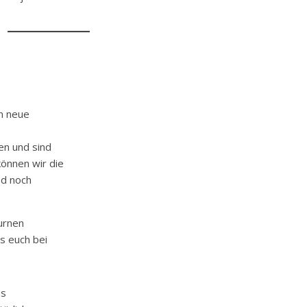
n neue
en und sind
önnen wir die
nd noch
urnen
ns euch bei
es