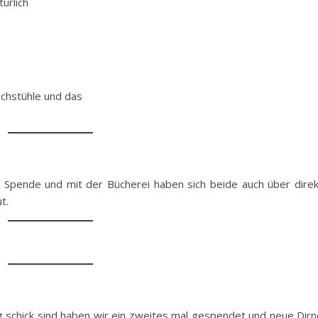
ürlich
ochstühle und das
Spende und mit der Bücherei haben sich beide auch über dire
t.
g schick sind haben wir ein zweites mal gespendet und neue Dirn